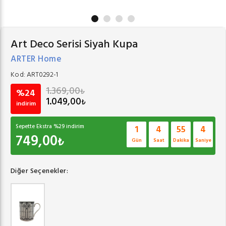
Art Deco Serisi Siyah Kupa
ARTER Home
Kod:
ART0292-1
1.369,00
₺
%24
1.049,00
₺
indirim
Sepette Ekstra %
29
indirim
1
4
55
4
749,00
₺
Gün
Saat
Dakika
Saniye
Diğer Seçenekler: