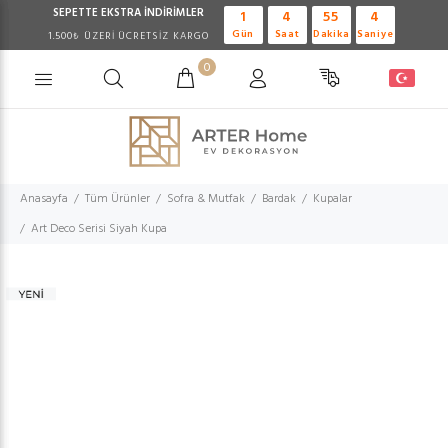
SEPETTE EKSTRA
İNDİRİMLER
1
4
55
4
Gün
Saat
Dakika
Saniye
1.500₺ ÜZERİ ÜCRETSİZ KARGO
0
Anasayfa
Tüm Ürünler
Sofra & Mutfak
Bardak
Kupalar
Art Deco Serisi Siyah Kupa