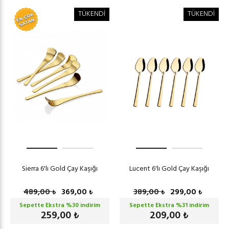
TÜKENDİ
TÜKENDİ
Sierra 6'lı Gold Çay Kaşığı
Lucent 6'lı Gold Çay Kaşığı
489,00
369,00
389,00
299,00
₺
₺
₺
₺
Sepette Ekstra %
30
indirim
Sepette Ekstra %
31
indirim
259,00
209,00
₺
₺