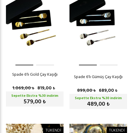
Spade 6'lı Gold Çay Kaşığı
Spade 6'lı Gümüş Çay Kaşığı
1.069,00
819,00
₺
₺
899,00
689,00
₺
₺
Sepette Ekstra %
30
indirim
Sepette Ekstra %
30
indirim
579,00
₺
489,00
₺
TÜKENDİ
TÜKENDİ