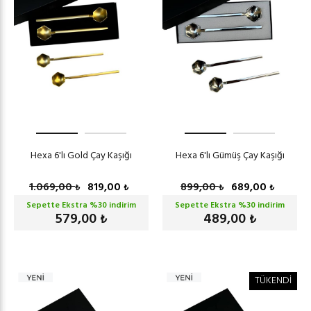
Hexa 6'lı Gold Çay Kaşığı
Hexa 6'lı Gümüş Çay Kaşığı
1.069,00
819,00
899,00
689,00
₺
₺
₺
₺
Sepette Ekstra %
30
indirim
Sepette Ekstra %
30
indirim
579,00
489,00
₺
₺
TÜKENDİ