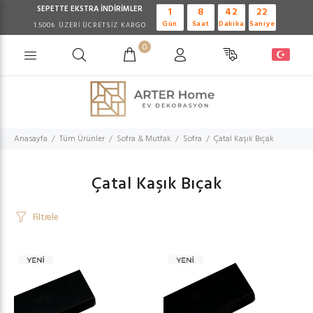
SEPETTE EKSTRA
İNDİRİMLER
1
8
42
21
Gün
Saat
Dakika
Saniye
1.500₺ ÜZERİ ÜCRETSİZ KARGO
0
Anasayfa
Tüm Ürünler
Sofra & Mutfak
Sofra
Çatal Kaşık Bıçak
Çatal Kaşık Bıçak
Filtrele