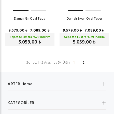
Damalı Gri Oval Tepsi
Damalı Siyah Oval Tepsi
9.579,00
7.089,00
9.579,00
7.089,00
₺
₺
₺
₺
Sepette Ekstra %
29
indirim
Sepette Ekstra %
29
indirim
5.059,00
5.059,00
₺
₺
Sonuç: 1 - 2 Arasında 54 Ürün
1
2
ARTER Home
KATEGORİLER