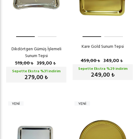
Kare Gold Sunum Tepsi
Dikdörtgen Gümüş İşlemeli
Sunum Tepsi
459,00
349,00
₺
₺
519,00
399,00
₺
₺
Sepette Ekstra %
29
indirim
Sepette Ekstra %
31
indirim
249,00
₺
279,00
₺