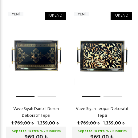
TÜKENDİ
TÜKENDİ
Vave Siyah Dantel Desen
Vave Siyah Leopar Dekoratif
Dekoratif Tepsi
Tepsi
1.769,00
1.359,00
1.769,00
1.359,00
₺
₺
₺
₺
Sepette Ekstra %
29
indirim
Sepette Ekstra %
29
indirim
969,00
969,00
₺
₺