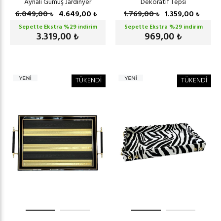
Aynalı Gümüş Jardinyer
Dekoratif Tepsi
6.049,00
4.649,00
1.769,00
1.359,00
₺
₺
₺
₺
Sepette Ekstra %
29
indirim
Sepette Ekstra %
29
indirim
3.319,00
969,00
₺
₺
TÜKENDİ
TÜKENDİ