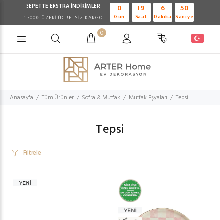
SEPETTE EKSTRA
İNDİRİMLER
0
19
6
48
Gün
Saat
Dakika
Saniye
1.500₺ ÜZERİ ÜCRETSİZ KARGO
0
Anasayfa
Tüm Ürünler
Sofra & Mutfak
Mutfak Eşyaları
Tepsi
Tepsi
Filtrele