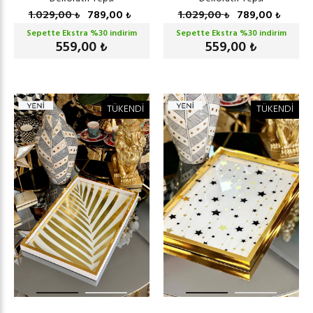
1.029,00
789,00
1.029,00
789,00
₺
₺
₺
₺
Sepette Ekstra %
30
indirim
Sepette Ekstra %
30
indirim
559,00
559,00
₺
₺
TÜKENDİ
TÜKENDİ