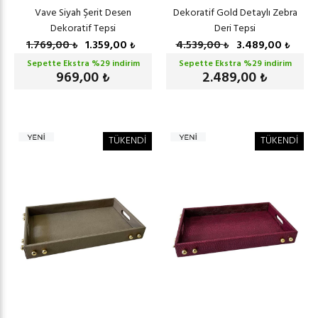
Vave Siyah Şerit Desen
Dekoratif Gold Detaylı Zebra
Dekoratif Tepsi
Deri Tepsi
1.769,00
1.359,00
4.539,00
3.489,00
₺
₺
₺
₺
Sepette Ekstra %
29
indirim
Sepette Ekstra %
29
indirim
969,00
2.489,00
₺
₺
TÜKENDİ
TÜKENDİ