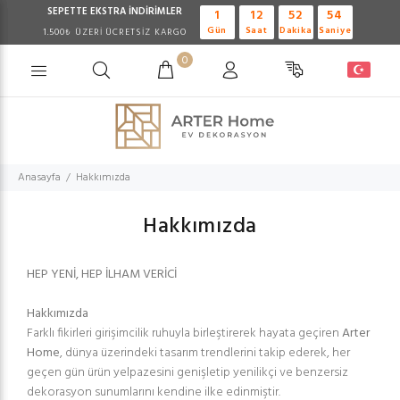
SEPETTE EKSTRA
İNDİRİMLER
1
12
52
54
Gün
Saat
Dakika
Saniye
1.500₺ ÜZERİ ÜCRETSİZ KARGO
0
Anasayfa
Hakkımızda
Hakkımızda
HEP YENİ, HEP İLHAM VERİCİ
Hakkımızda
Farklı fikirleri girişimcilik ruhuyla birleştirerek hayata geçiren
Arter
Home
, dünya üzerindeki tasarım trendlerini takip ederek, her
geçen gün ürün yelpazesini genişletip yenilikçi ve benzersiz
dekorasyon sunumlarını kendine ilke edinmiştir.