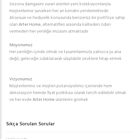
Sezona damgasını vuran ürünleri yeni koleksiyonlarıyla
müşterilerine sunarken her an kendini yenilemektedir.
Aksesuar ve hediyelik konusunda benzersiz bir portföye sahip
olan
Arter Home
, alternatifleri arasında kaliteden ödün
vermeden her yeniliğe imzasını atmaktadır.
Misyonumuz
Her yeniliğin içinde olmak ve tasarımlarımızla yalnızca şu ana
değil, geleceğe odaklanarak ulaşılabilir zevklere hitap etmek.
Vizyonumuz
Müşterilerimiz ve müşteri potansiyelimiz içerisinde hem
dekorasyon hemde fiyat politikası olarak tercih edilebilir olmak
ve her evde
Arter Home
ürünlerini görmek.
Sıkça Sorulan Sorular