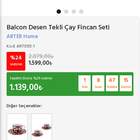
Balcon Desen Tekli Çay Fincan Seti
ARTER Home
Kod:
ART0135-1
2.079,00
₺
%24
1.599,00
₺
indirim
Sepette Ekstra %
29
indirim
1
8
47
15
1.139,00
₺
Gün
Saat
Dakika
Saniye
Diğer Seçenekler: