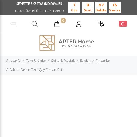
SEPETTE EKSTRA
İNDİRİMLER
1
8
47
15
Gün
Saat
Dakika
Saniye
1.500₺ ÜZERİ ÜCRETSİZ KARGO
0
Anasayfa
Tüm Ürünler
Sofra & Mutfak
Bardak
Fincanlar
Balcon Desen Tekli Çay Fincan Seti