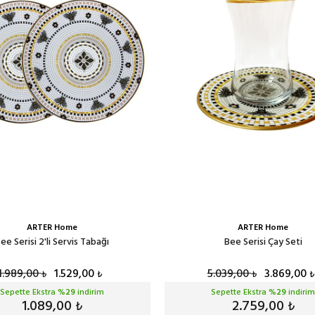
ARTER Home
ARTER Home
ee Serisi 2'li Servis Tabağı
Bee Serisi Çay Seti
1.989,00
1.529,00
5.039,00
3.869,00
₺
₺
₺
₺
Sepette Ekstra %
29
indirim
Sepette Ekstra %
29
indirim
1.089,00
2.759,00
₺
₺