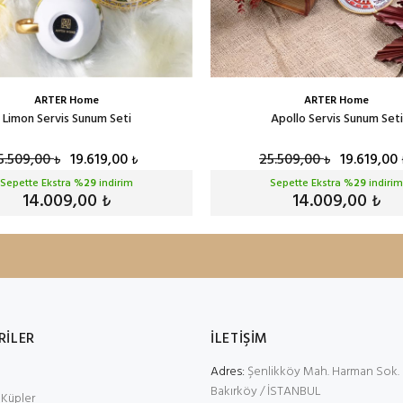
ARTER Home
ARTER Home
Limon Servis Sunum Seti
Apollo Servis Sunum Seti
5.509,00
19.619,00
25.509,00
19.619,00
₺
₺
₺
Sepette Ekstra %
29
indirim
Sepette Ekstra %
29
indirim
14.009,00
14.009,00
₺
₺
RİLER
İLETİŞİM
Adres:
Şenlikköy Mah. Harman Sok. 
Bakırköy / İSTANBUL
 Küpler