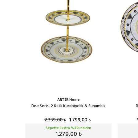
ARTER Home
ı
Bee Serisi 2 Katlı Kurabiyelik & Sunumluk
B
2.339,00
1.799,00
₺
₺
Sepette Ekstra %
29
indirim
1.279,00
₺