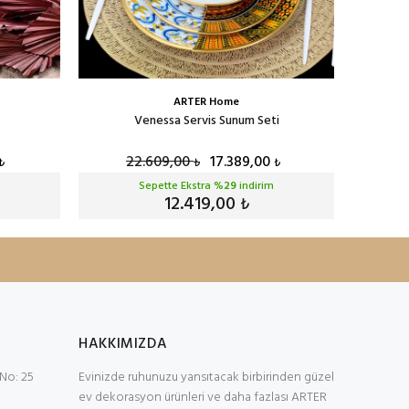
ARTER Home
Venessa Servis Sunum Seti
22.609,00
17.389,00
2
₺
₺
₺
Sepette Ekstra %
29
indirim
12.419,00
₺
HAKKIMIZDA
No: 25
Evinizde ruhunuzu yansıtacak birbirinden güzel
ev dekorasyon ürünleri ve daha fazlası ARTER