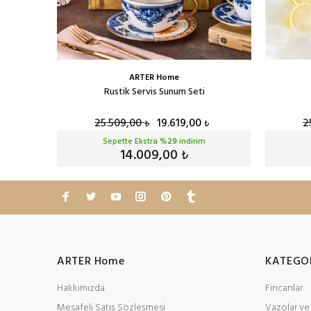
ARTER Home
akımı
Rustik Servis Sunum Seti
25.509,00
19.619,00
2
₺
₺
₺
Sepette Ekstra %
29
indirim
14.009,00
₺
ARTER Home
KATEGO
Hakkımızda
Fincanlar
Mesafeli Satış Sözleşmesi
Vazolar ve