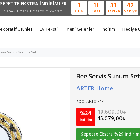
SEPETTE EKSTRA
İNDİRİMLER
1
11
31
41
Gün
Saat
Dakika
Saniye
1.500₺ ÜZERİ ÜCRETSİZ KARGO
ekoratif Ürünler
Ev Tekstil
Yeni Gelenler
İndirim
Hediye Ü
Bee Servis Sunum Seti
Bee Servis Sunum Set
ARTER Home
Kod:
ART0174-1
19.609,00
₺
%24
15.079,00
₺
indirim
Sepette Ekstra %
29
indirim