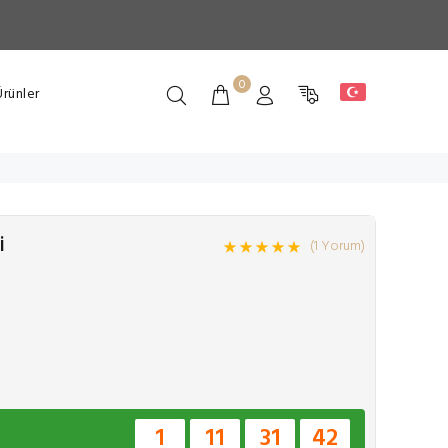
0
rünler
i
(1 Yorum)
1
11
31
41