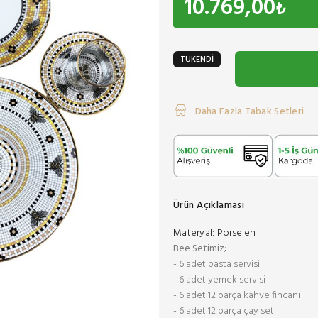
10.769,00
₺
TÜKENDİ
Daha Fazla Tabak Setleri
Ürün Açıklaması
Materyal:
Porselen
Bee Setimiz
;
- 6 adet pasta servisi
- 6 adet yemek servisi
- 6 adet 12 parça kahve fincanı
- 6 adet 12 parça çay seti