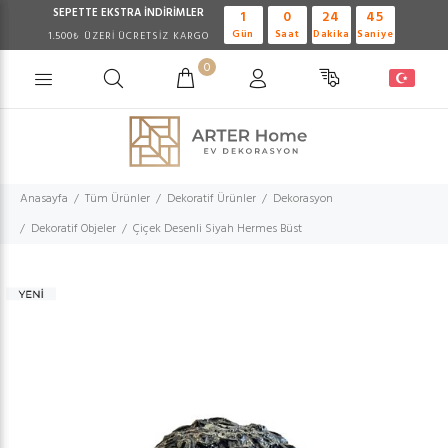
SEPETTE EKSTRA
İNDİRİMLER
1
0
24
45
Gün
Saat
Dakika
Saniye
1.500₺ ÜZERİ ÜCRETSİZ KARGO
0
Anasayfa
Tüm Ürünler
Dekoratif Ürünler
Dekorasyon
Dekoratif Objeler
Çiçek Desenli Siyah Hermes Büst