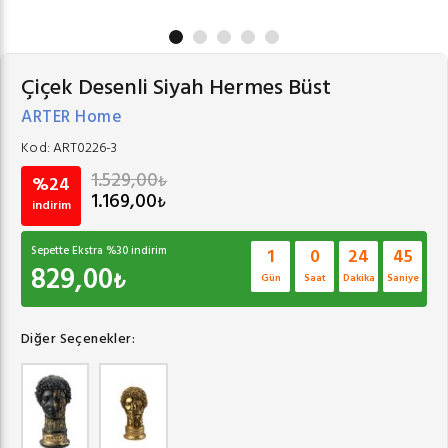
Çiçek Desenli Siyah Hermes Büst
ARTER Home
Kod:
ART0226-3
1.529,00
₺
%24
1.169,00
₺
indirim
Sepette Ekstra %
30
indirim
1
0
24
45
829,00
₺
Gün
Saat
Dakika
Saniye
Diğer Seçenekler: