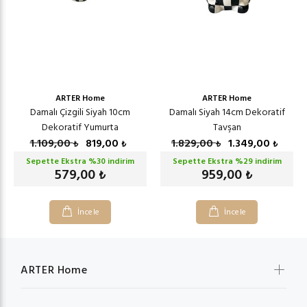
ARTER Home
ARTER Home
Damalı Çizgili Siyah 10cm
Damalı Siyah 14cm Dekoratif
Dekoratif Yumurta
Tavşan
1.109,00
819,00
1.829,00
1.349,00
₺
₺
₺
₺
Sepette Ekstra %
30
indirim
Sepette Ekstra %
29
indirim
579,00
959,00
₺
₺
İncele
İncele
ARTER Home