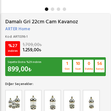
Damalı Gri 22cm Cam Kavanoz
ARTER Home
Kod:
ART0316-1
1.709,00
₺
%27
1.259,00
₺
indirim
Sepette Ekstra %
29
indirim
1
10
0
56
899,00
₺
Gün
Saat
Dakika
Saniye
Diğer Seçenekler: