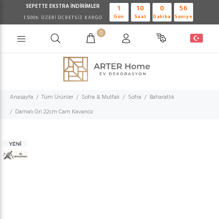
SEPETTE EKSTRA
İNDİRİMLER
1
10
0
56
Gün
Saat
Dakika
Saniye
1.500₺ ÜZERİ ÜCRETSİZ KARGO
0
Anasayfa
Tüm Ürünler
Sofra & Mutfak
Sofra
Baharatlık
Damalı Gri 22cm Cam Kavanoz