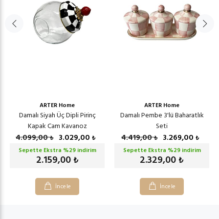
ARTER Home
ARTER Home
Damalı Siyah Üç Dipli Pirinç
Damalı Pembe 3'lü Baharatlık
Kapak Cam Kavanoz
Seti
4.099,00
3.029,00
4.419,00
3.269,00
₺
₺
₺
₺
Sepette Ekstra %
29
indirim
Sepette Ekstra %
29
indirim
2.159,00
2.329,00
₺
₺
İncele
İncele