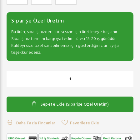
Siparişe Özel Üretim
Bu ürün, siparişinizden sonra sizin için üretilmeye başlanır.
Siparişiniz tahmini kargoya teslim süresi
15-20 iş günüdür.
Kaliteyi size özel sunabilmemiz için gösterdiğiniz anlayışa
teşekkür ederiz.
Sepete Ekle (Siparişe Özel Üretim)
Daha Fazla Fincanlar
Favorilere Ekle