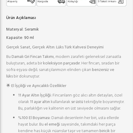
Ürün Açıklaması
Materyal:
Seramik
Kapasite:
90 ml
Gerçek Sanat, Gerçek Altın: Lüks Türk Kahvesi Deneyimi
Bu
Damalı Gri Fincan Takımı
, modern zarafeti geleneksel zanaatla
buluşturan, adeta bir
koleksiyon parçasıdır
. Her fincan, sıradan bir
sofra eşyası değil; sanatçılarımızın elinden çıkan
benzersiz ve
lüks
bir dokunuştur.
🌟 El İşçiliği ve Ayrıcalıklı Özellikler
11 Ayar Altın İşçiliği:
Fincanların göz alıcı altın detayları, özel
olarak
11 ayar altın
kullanılarak
sır üstü
tekniğiyle boyanmıştır.
Bu, parlaklığın ve kalitenin en üst seviyede olmasını sağlar.
%100 El Boyaması:
Damalı desenlerin her biri, usta ellerde
hayat bulur. Bu
el emeği
sayesinde, takımdaki her parça
kendine has küçük nüanslar taşır ve tamamen
biricik
bir