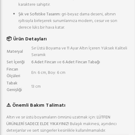
karaktere sahiptir.
Şık ve Sofistike Tasarım:
gri-beyaz dama deseni, altının
ışıltısıyla birleşerek sunumlarınıza modern, cesur ve son
derece lüks bir hava katar.
📦 Ürün Detayları
Sır Üstü Boyama ve 11 Ayar Altın İçeren Yüksek Kaliteli
Materyal
Seramik
Set İçeriği
6 Adet Fincan
ve
6 Adet Fincan Tabağı
Fincan
En: 6 cm, Boy: 6 cm
Ölçüleri
Tabak
13 cm
Genişliği
⚠️ Önemli Bakım Talimatı
Altın ve sır üstü boyamaların ömrünü uzatmak için:
LÜTFEN
ÜRÜNLERİ SADECE ELDE YIKAYINIZ!
Bulaşık makinesi, aşındırıcı
deterjanlar ve sert süngerler kesinlikle kullanılmamalıdır.