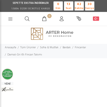
SEPETTE EKSTRA
İNDİRİMLER
0
13
42
29
Gün
Saat
Dakika
Saniye
1.500₺ ÜZERİ ÜCRETSİZ KARGO
0
Anasayfa
Tüm Ürünler
Sofra & Mutfak
Bardak
Fincanlar
Damalı Gri 6'lı Fincan Takımı