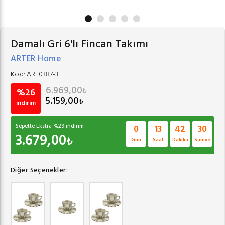
Damalı Gri 6'lı Fincan Takımı
ARTER Home
Kod:
ART0387-3
6.969,00
₺
%26
5.159,00
₺
indirim
Sepette Ekstra %
29
indirim
0
13
42
29
3.679,00
₺
Gün
Saat
Dakika
Saniye
Diğer Seçenekler: