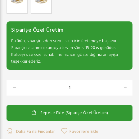
Siparişe Özel Üretim
Bu ürün, siparişinizden sonra sizin için üretilmeye başlanır.
Siparişiniz tahmini kargoya teslim süresi
15-20 iş günüdür.
Kaliteyi size özel sunabilmemiz için gösterdiğiniz anlayışa
teşekkür ederiz.
Sepete Ekle (Siparişe Özel Üretim)
Daha Fazla Fincanlar
Favorilere Ekle