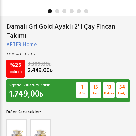
Damalı Gri Gold Ayaklı 2'li Çay Fincan
Takımı
ARTER Home
Kod:
ART0329-2
3.309,00
₺
%26
2.449,00
₺
indirim
Sepette Ekstra %
29
indirim
1
15
13
54
1.749,00
₺
Gün
Saat
Dakika
Saniye
Diğer Seçenekler: