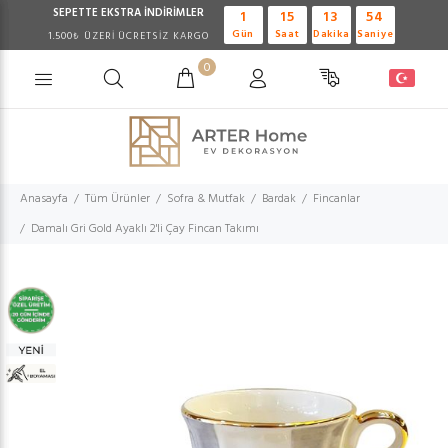
SEPETTE EKSTRA
İNDİRİMLER
1
15
13
54
Gün
Saat
Dakika
Saniye
1.500₺ ÜZERİ ÜCRETSİZ KARGO
0
Anasayfa
Tüm Ürünler
Sofra & Mutfak
Bardak
Fincanlar
Damalı Gri Gold Ayaklı 2'li Çay Fincan Takımı