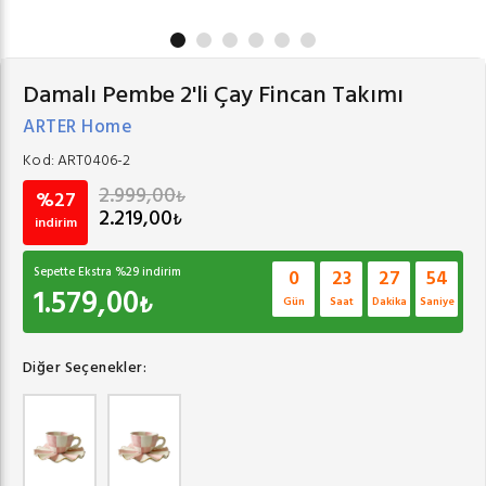
Damalı Pembe 2'li Çay Fincan Takımı
ARTER Home
Kod:
ART0406-2
2.999,00
₺
%27
2.219,00
₺
indirim
Sepette Ekstra %
29
indirim
0
23
27
53
1.579,00
₺
Gün
Saat
Dakika
Saniye
Diğer Seçenekler: