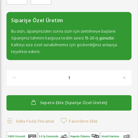
Siparişe Özel Üretim
Bu ürün, siparişinizden sonra sizin için üretilmeye başlanır.
Siparişiniz tahmini kargoya teslim süresi
15-20 iş günüdür.
Kaliteyi size özel sunabilmemiz için gösterdiğiniz anlayışa
teşekkür ederiz.
Sepete Ekle (Siparişe Özel Üretim)
Daha Fazla Fincanlar
Favorilere Ekle