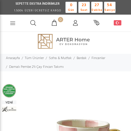
SEPETTE EKSTRA
İNDİRİMLER
0
23
27
53
Gün
Saat
Dakika
Saniye
1.500₺ ÜZERİ ÜCRETSİZ KARGO
0
Anasayfa
Tüm Ürünler
Sofra & Mutfak
Bardak
Fincanlar
Damalı Pembe 2'li Çay Fincan Takımı