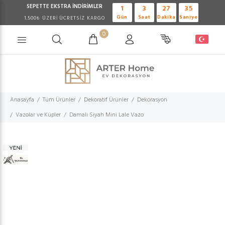
SEPETTE EKSTRA
İNDİRİMLER
1
3
27
35
Gün
Saat
Dakika
Saniye
1.500₺ ÜZERİ ÜCRETSİZ KARGO
0
Anasayfa
Tüm Ürünler
Dekoratif Ürünler
Dekorasyon
Vazolar ve Küpler
Damalı Siyah Mini Lale Vazo