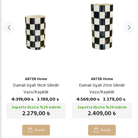
ARTER Home
ARTER Home
Damalı Siyah 16cm Silindir
Damalı Siyah 21cm Silindir
Vazo/Kaşıklık
Vazo/Kaşıklık
4.319,00
3.199,00
4.569,00
3.379,00
₺
₺
₺
₺
Sepette Ekstra %
29
indirim
Sepette Ekstra %
29
indirim
2.279,00
2.409,00
₺
₺
İncele
İncele