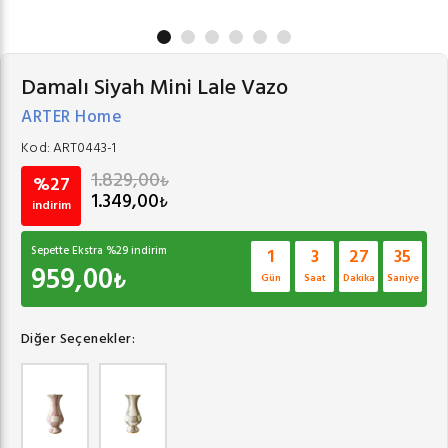
Damalı Siyah Mini Lale Vazo
ARTER Home
Kod:
ART0443-1
1.829,00
₺
%27
1.349,00
₺
indirim
Sepette Ekstra %
29
indirim
1
3
27
35
959,00
₺
Gün
Saat
Dakika
Saniye
Diğer Seçenekler: