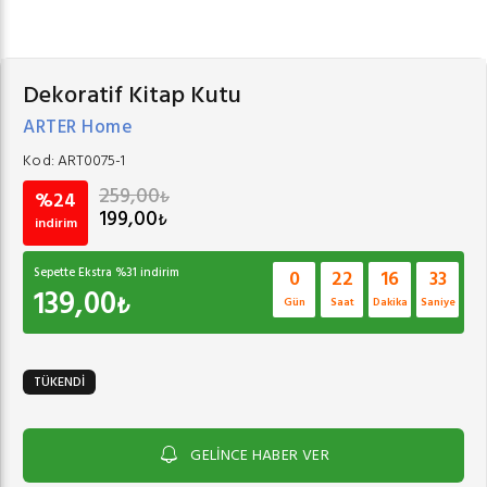
Dekoratif Kitap Kutu
ARTER Home
Kod:
ART0075-1
259,00
₺
%24
199,00
₺
indirim
Sepette Ekstra %
31
indirim
0
22
16
33
139,00
₺
Gün
Saat
Dakika
Saniye
TÜKENDİ
GELİNCE HABER VER