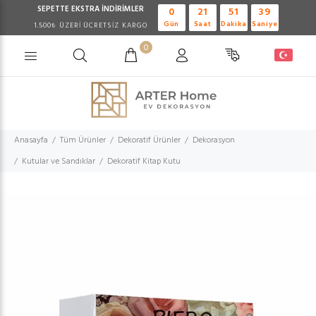
SEPETTE EKSTRA
İNDİRİMLER
0
21
51
39
Gün
Saat
Dakika
Saniye
1.500₺ ÜZERİ ÜCRETSİZ KARGO
0
Anasayfa
Tüm Ürünler
Dekoratif Ürünler
Dekorasyon
Kutular ve Sandıklar
Dekoratif Kitap Kutu