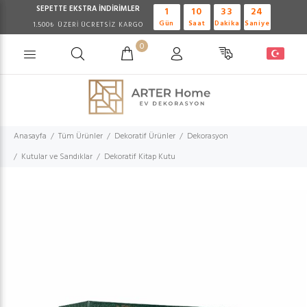
SEPETTE EKSTRA
İNDİRİMLER
1
10
33
23
Gün
Saat
Dakika
Saniye
1.500₺ ÜZERİ ÜCRETSİZ KARGO
0
Anasayfa
Tüm Ürünler
Dekoratif Ürünler
Dekorasyon
Kutular ve Sandıklar
Dekoratif Kitap Kutu