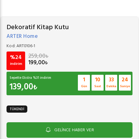
Dekoratif Kitap Kutu
ARTER Home
Kod:
ART0106-1
259,00
₺
%24
199,00
₺
indirim
Sepette Ekstra %
31
indirim
1
10
33
23
139,00
₺
Gün
Saat
Dakika
Saniye
TÜKENDİ
GELİNCE HABER VER