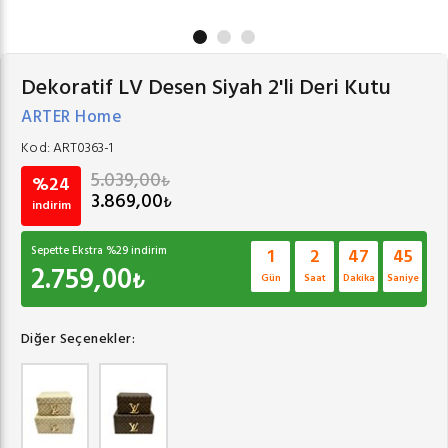
Dekoratif LV Desen Siyah 2'li Deri Kutu
ARTER Home
Kod:
ART0363-1
5.039,00
₺
%24
3.869,00
₺
indirim
Sepette Ekstra %
29
indirim
1
2
47
45
2.759,00
₺
Gün
Saat
Dakika
Saniye
Diğer Seçenekler: