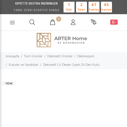
SEPETTE EKSTRA
İNDİRİMLER
1
2
47
45
Gün
Saat
Dakika
Saniye
1.500₺ ÜZERİ ÜCRETSİZ KARGO
0
Anasayfa
Tüm Ürünler
Dekoratif Ürünler
Dekorasyon
Kutular ve Sandıklar
Dekoratif LV Desen Siyah 2'li Deri Kutu