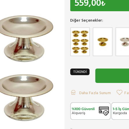
559,00
₺
Diğer Seçenekler:
TÜKENDİ
Daha Fazla Sunum
Fa