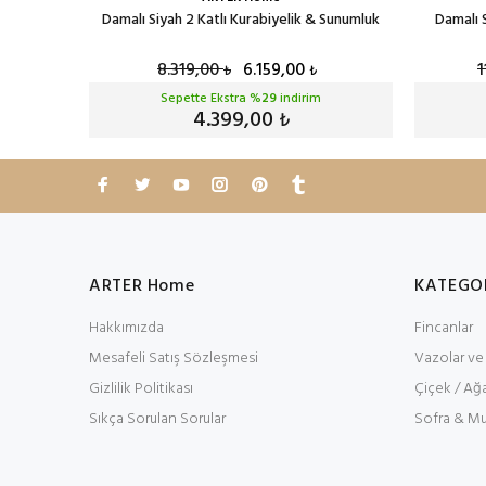
z
Damalı Siyah 2 Katlı Kurabiyelik & Sunumluk
Damalı 
8.319,00
6.159,00
1
₺
₺
Sepette Ekstra %
29
indirim
4.399,00
₺
ARTER Home
KATEGO
Hakkımızda
Fincanlar
Mesafeli Satış Sözleşmesi
Vazolar ve
Gizlilik Politikası
Çiçek / Ağa
Sıkça Sorulan Sorular
Sofra & Mu