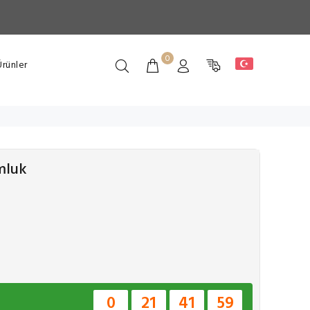
0
rünler
mluk
0
21
41
59