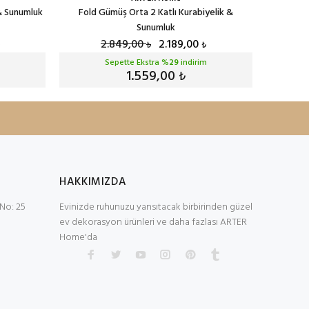
 & Sunumluk
Fold Gümüş Orta 2 Katlı Kurabiyelik &
Fold Gold
Sunumluk
2.849,00
2.189,00
₺
₺
Sepette Ekstra %
29
indirim
1.559,00
₺
HAKKIMIZDA
No: 25
Evinizde ruhunuzu yansıtacak birbirinden güzel
ev dekorasyon ürünleri ve daha fazlası ARTER
Home'da