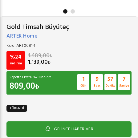
Gold Timsah Büyüteç
ARTER Home
Kod:
ART0081-1
1.489,00
₺
%24
1.139,00
₺
indirim
Sepette Ekstra %
29
indirim
1
9
57
7
809,00
₺
Gün
Saat
Dakika
Saniye
TÜKENDİ
GELİNCE HABER VER