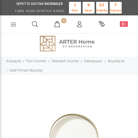
SEPETTE EKSTRA
İNDİRİMLER
1
9
57
7
Gün
Saat
Dakika
Saniye
1.500₺ ÜZERİ ÜCRETSİZ KARGO
0
Anasayfa
Tüm Ürünler
Dekoratif Ürünler
Dekorasyon
Büyüteçler
Gold Timsah Büyüteç