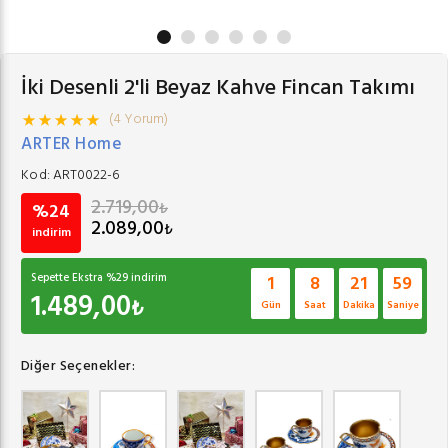
İki Desenli 2'li Beyaz Kahve Fincan Takımı
(4 Yorum)
ARTER Home
Kod:
ART0022-6
2.719,00
₺
%24
2.089,00
₺
indirim
Sepette Ekstra %
29
indirim
1
8
21
59
1.489,00
₺
Gün
Saat
Dakika
Saniye
Diğer Seçenekler: