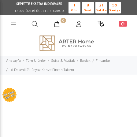
SEPETTE EKSTRA
İNDİRİMLER
1
8
21
59
Gün
Saat
Dakika
Saniye
1.500₺ ÜZERİ ÜCRETSİZ KARGO
0
Anasayfa
Tüm Ürünler
Sofra & Mutfak
Bardak
Fincanlar
İki Desenli 2'li Beyaz Kahve Fincan Takımı