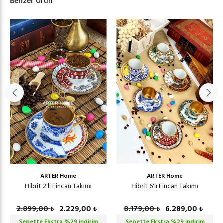
Benzer Ürün
ARTER Home
ARTER Home
Hibrit 2'li Fincan Takımı
Hibrit 6'lı Fincan Takımı
2.899,00
2.229,00
8.179,00
6.289,00
₺
₺
₺
₺
Sepette Ekstra %
29
indirim
Sepette Ekstra %
29
indirim