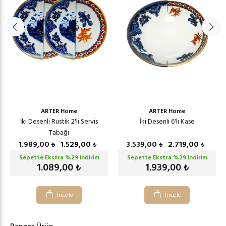
ARTER Home
ARTER Home
İki Desenli Rustik 2'li Servis
İki Desenli 6'lı Kase
Tabağı
1.989,00
1.529,00
3.539,00
2.719,00
₺
₺
₺
₺
Sepette Ekstra %
29
indirim
Sepette Ekstra %
29
indirim
1.089,00
1.939,00
₺
₺
İncele
İncele