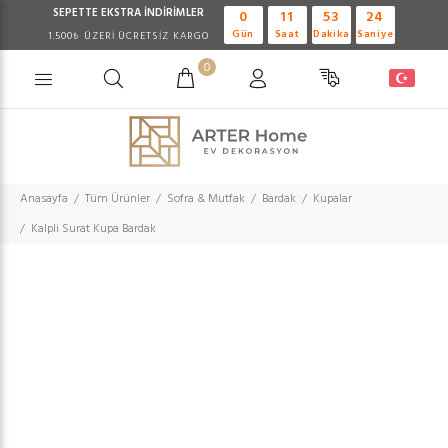
SEPETTE EKSTRA
İNDİRİMLER
0
11
53
23
Gün
Saat
Dakika
Saniye
1.500₺ ÜZERİ ÜCRETSİZ KARGO
0
Anasayfa
Tüm Ürünler
Sofra & Mutfak
Bardak
Kupalar
Kalpli Surat Kupa Bardak