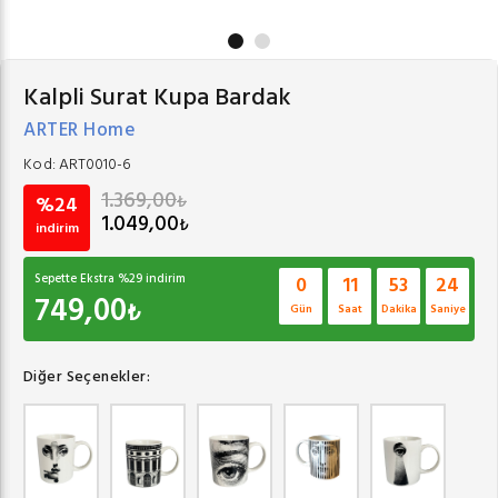
Kalpli Surat Kupa Bardak
ARTER Home
Kod:
ART0010-6
1.369,00
₺
%24
1.049,00
₺
indirim
Sepette Ekstra %
29
indirim
0
11
53
23
749,00
₺
Gün
Saat
Dakika
Saniye
Diğer Seçenekler: