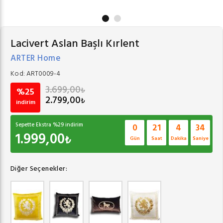
Lacivert Aslan Başlı Kırlent
ARTER Home
Kod:
ART0009-4
3.699,00
₺
%25
2.799,00
₺
indirim
Sepette Ekstra %
29
indirim
0
21
4
34
1.999,00
₺
Gün
Saat
Dakika
Saniye
Diğer Seçenekler: