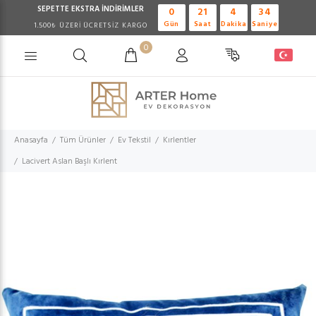
SEPETTE EKSTRA
İNDİRİMLER
0
21
4
34
Gün
Saat
Dakika
Saniye
1.500₺ ÜZERİ ÜCRETSİZ KARGO
0
Anasayfa
Tüm Ürünler
Ev Tekstil
Kırlentler
Lacivert Aslan Başlı Kırlent