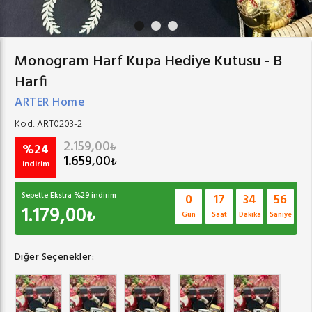
Monogram Harf Kupa Hediye Kutusu - B
Harfi
ARTER Home
Kod:
ART0203-2
2.159,00
₺
%24
1.659,00
₺
indirim
Sepette Ekstra %
29
indirim
0
17
34
55
1.179,00
₺
Gün
Saat
Dakika
Saniye
Diğer Seçenekler: