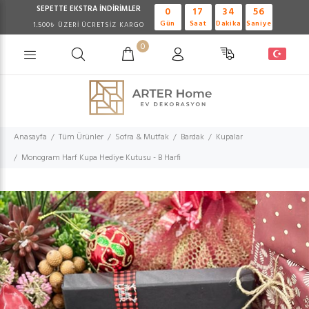
SEPETTE EKSTRA
İNDİRİMLER
0
17
34
55
Gün
Saat
Dakika
Saniye
1.500₺ ÜZERİ ÜCRETSİZ KARGO
0
Anasayfa
Tüm Ürünler
Sofra & Mutfak
Bardak
Kupalar
Monogram Harf Kupa Hediye Kutusu - B Harfi