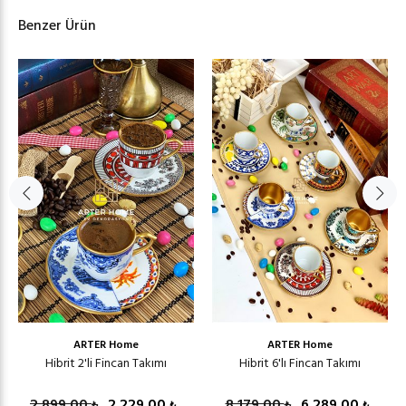
Benzer Ürün
ARTER Home
ARTER Home
Hibrit 2'li Fincan Takımı
Hibrit 6'lı Fincan Takımı
2.899,00
2.229,00
8.179,00
6.289,00
₺
₺
₺
₺