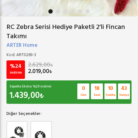
RC Zebra Serisi Hediye Paketli 2'li Fincan
Takımı
ARTER Home
Kod:
ART0269-3
2.629,00
₺
%24
2.019,00
₺
indirim
Sepette Ekstra %
29
indirim
0
18
10
42
1.439,00
₺
Gün
Saat
Dakika
Saniye
Diğer Seçenekler: