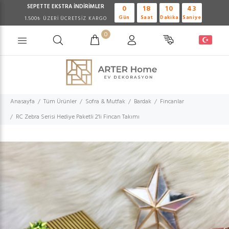
SEPETTE EKSTRA
İNDİRİMLER
0
18
10
42
Gün
Saat
Dakika
Saniye
1.500₺ ÜZERİ ÜCRETSİZ KARGO
0
Anasayfa
Tüm Ürünler
Sofra & Mutfak
Bardak
Fincanlar
RC Zebra Serisi Hediye Paketli 2'li Fincan Takımı