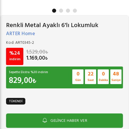
Renkli Metal Ayaklı 6'lı Lokumluk
ARTER Home
Kod:
ART0345-2
1.529,00
₺
%24
1.169,00
₺
indirim
Sepette Ekstra %
30
indirim
0
22
0
47
829,00
₺
Gün
Saat
Dakika
Saniye
TÜKENDİ
GELİNCE HABER VER