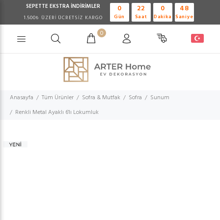
SEPETTE EKSTRA
İNDİRİMLER
0
22
0
47
Gün
Saat
Dakika
Saniye
1.500₺ ÜZERİ ÜCRETSİZ KARGO
0
Anasayfa
Tüm Ürünler
Sofra & Mutfak
Sofra
Sunum
Renkli Metal Ayaklı 6'lı Lokumluk