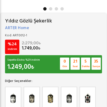
Yıldız Gözlü Şekerlik
ARTER Home
Kod:
ART0012-1
2.279,00
₺
%24
1.749,00
₺
indirim
Sepette Ekstra %
29
indirim
0
21
5
35
1.249,00
₺
Gün
Saat
Dakika
Saniye
Diğer Seçenekler: