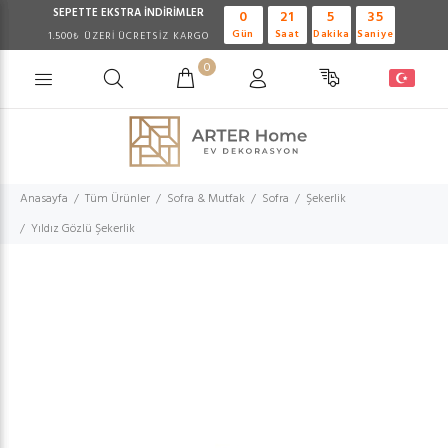
SEPETTE EKSTRA
İNDİRİMLER
0
21
5
35
Gün
Saat
Dakika
Saniye
1.500₺ ÜZERİ ÜCRETSİZ KARGO
0
Anasayfa
Tüm Ürünler
Sofra & Mutfak
Sofra
Şekerlik
Yıldız Gözlü Şekerlik