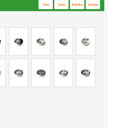
Gün
Saat
Dakika
Saniye