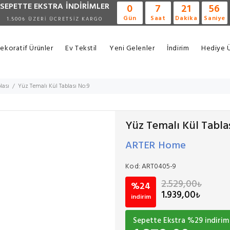
SEPETTE EKSTRA
İNDİRİMLER
0
7
21
56
Gün
Saat
Dakika
Saniye
1.500₺ ÜZERİ ÜCRETSİZ KARGO
ekoratif Ürünler
Ev Tekstil
Yeni Gelenler
İndirim
Hediye Ü
lası
Yüz Temalı Kül Tablası No:9
Yüz Temalı Kül Tabla
ARTER Home
Kod:
ART0405-9
2.529,00
₺
%24
1.939,00
₺
indirim
Sepette Ekstra %
29
indirim