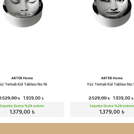
ARTER Home
ARTER Home
üz Temalı Kül Tablası No:16
Yüz Temalı Kül Tablası No:
2.529,00
1.939,00
2.529,00
1.939,00
₺
₺
₺
₺
Sepette Ekstra %
29
indirim
Sepette Ekstra %
29
indirim
1.379,00
1.379,00
₺
₺