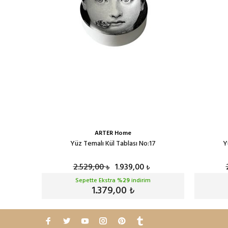
ARTER Home
0
Yüz Temalı Kül Tablası No:17
Y
2.529,00
1.939,00
₺
₺
Sepette Ekstra %
29
indirim
1.379,00
₺