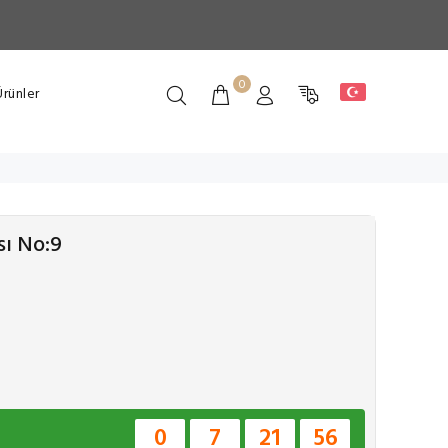
0
rünler
sı No:9
0
7
21
56