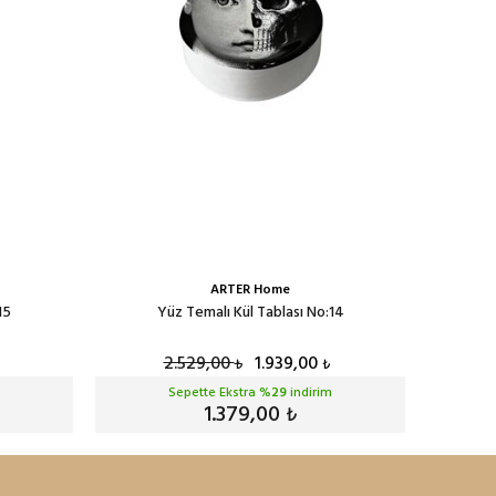
ARTER Home
15
Yüz Temalı Kül Tablası No:14
2.529,00
1.939,00
₺
₺
Sepette Ekstra %
29
indirim
1.379,00
₺