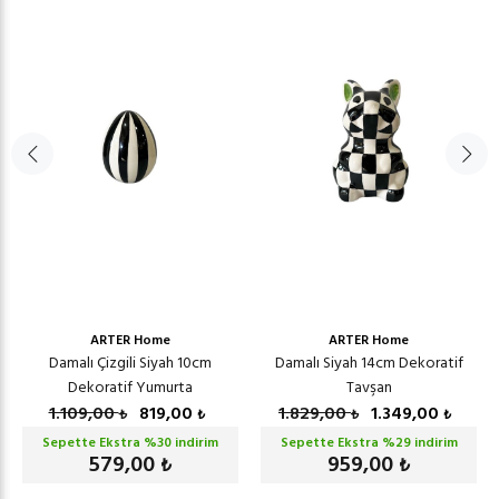
ARTER Home
ARTER Home
Damalı Çizgili Siyah 10cm
Damalı Siyah 14cm Dekoratif
Dekoratif Yumurta
Tavşan
1.109,00
819,00
1.829,00
1.349,00
₺
₺
₺
₺
Sepette Ekstra %
30
indirim
Sepette Ekstra %
29
indirim
579,00
959,00
₺
₺