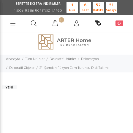
SEPETTE EKSTRA
İNDİRİMLER
1
6
52
51
Gün
Saat
Dakika
Saniye
1.500₺ ÜZERİ ÜCRETSİZ KARGO
0
Anasayfa
Tüm Ürünler
Dekoratif Ürünler
Dekorasyon
Dekoratif Objeler
2'li Şamdan Füzyon Cam Turuncu Disk Takımı