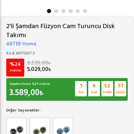
2'li Şamdan Füzyon Cam Turuncu Disk
Takımı
ARTER Home
Kod:
ART0307-3
6.539,00
₺
%24
5.029,00
₺
indirim
Sepette Ekstra %
29
indirim
1
6
52
51
3.589,00
₺
Gün
Saat
Dakika
Saniye
Diğer Seçenekler: