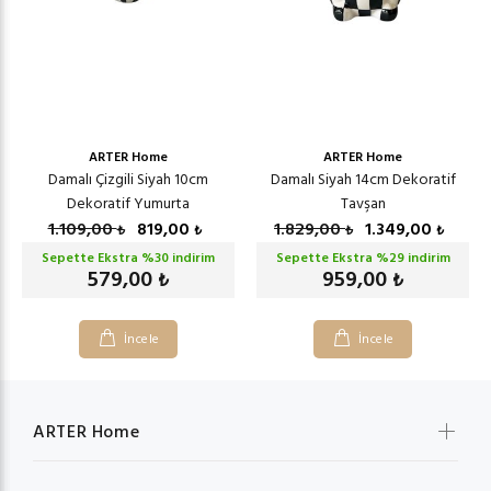
ARTER Home
ARTER Home
Damalı Çizgili Siyah 10cm
Damalı Siyah 14cm Dekoratif
Dekoratif Yumurta
Tavşan
1.109,00
819,00
1.829,00
1.349,00
₺
₺
₺
₺
Sepette Ekstra %
30
indirim
Sepette Ekstra %
29
indirim
579,00
959,00
₺
₺
İncele
İncele
ARTER Home