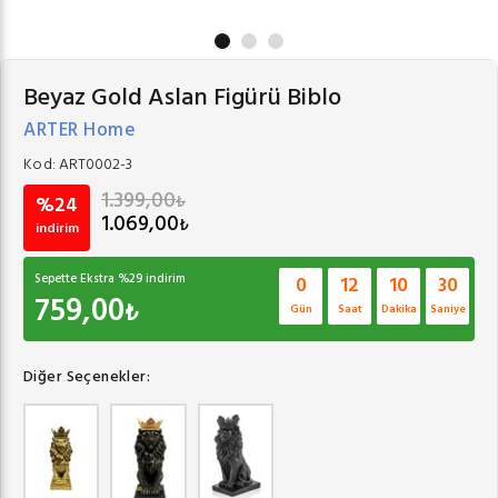
Beyaz Gold Aslan Figürü Biblo
ARTER Home
Kod:
ART0002-3
1.399,00
₺
%24
1.069,00
₺
indirim
Sepette Ekstra %
29
indirim
0
12
10
29
759,00
₺
Gün
Saat
Dakika
Saniye
Diğer Seçenekler: