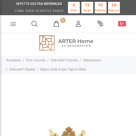
SEPETTE EKSTRA
İNDİRİMLER
0
12
10
29
Gün
Saat
Dakika
Saniye
1.500₺ ÜZERİ ÜCRETSİZ KARGO
0
Anasayfa
Tüm Ürünler
Dekoratif Ürünler
Dekorasyon
Dekoratif Objeler
Beyaz Gold Aslan Figürü Biblo