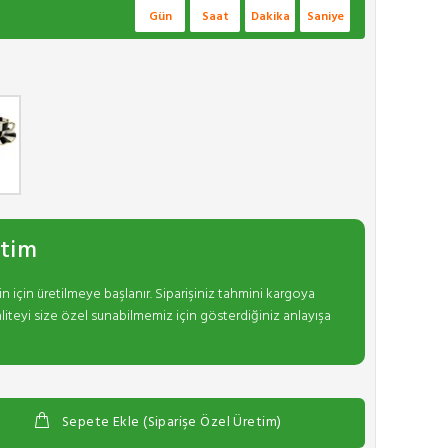
Gün
Saat
Dakika
Saniye
etim
in için üretilmeye başlanır. Siparişiniz tahmini kargoya
liteyi size özel sunabilmemiz için gösterdiğiniz anlayışa
Sepete Ekle (Siparişe Özel Üretim)