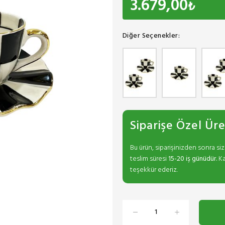
3.679,00
₺
Diğer Seçenekler:
Siparişe Özel Ür
Bu ürün, siparişinizden sonra siz
teslim süresi
15-20 iş günüdür.
Ka
teşekkür ederiz.