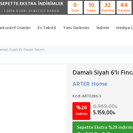
SEPETTE EKSTRA
İNDİRİMLER
0
10
32
43
Gün
Saat
Dakika
Saniye
1.500₺ ÜZERİ ÜCRETSİZ KARGO
ekoratif Ürünler
Ev Tekstil
Yeni Gelenler
İndirim
Hediye Ü
amalı Siyah 6'lı Fincan Takımı
Damalı Siyah 6'lı Fin
ARTER Home
Kod:
ART0386-3
6.969,00
₺
%26
5.159,00
₺
indirim
Sepette Ekstra %
29
indirim