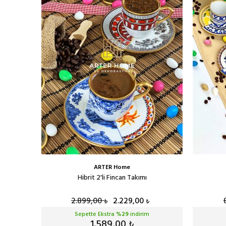
ARTER Home
 Takımı
Hibrit 2'li Fincan Takımı
2.899,00
2.229,00
₺
₺
Sepette Ekstra %
29
indirim
1.589,00
₺