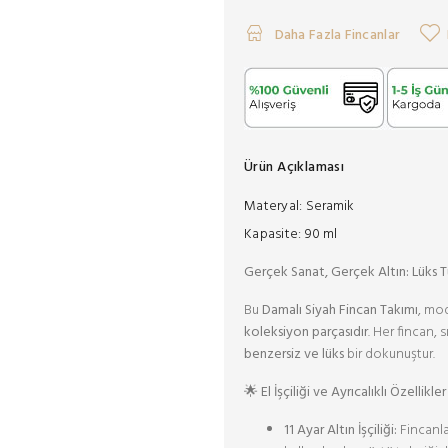
Daha Fazla Fincanlar
Ürün Açıklaması
Materyal:
Seramik
Kapasite:
90 ml
Gerçek Sanat, Gerçek Altın: Lüks 
Bu
Damalı Siyah Fincan Takımı
, mod
koleksiyon parçasıdır
. Her fincan, 
benzersiz ve lüks
bir dokunuştur.
🌟 El İşçiliği ve Ayrıcalıklı Özellikler
11 Ayar Altın İşçiliği:
Fincanlar