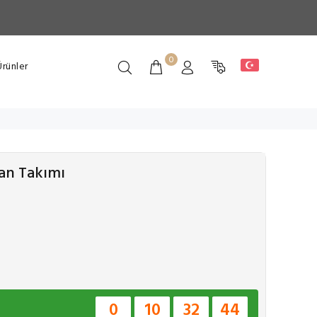
0
rünler
can Takımı
0
10
32
43