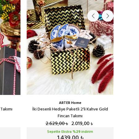
ARTER Home
n Takımı
İki Desenli Hediye Paketli 2'li Kahve Gold
Serenat S
Fincan Takımı
2.629,00
2.019,00
₺
₺
Sepette Ekstra %
29
indirim
1.439,00
₺