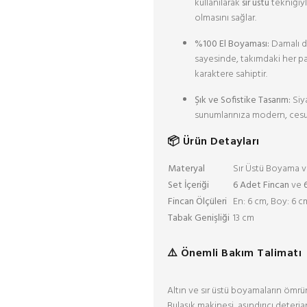
kullanılarak
sır üstü
tekniğiyl
olmasını sağlar.
%100 El Boyaması:
Damalı de
sayesinde, takımdaki her p
karaktere sahiptir.
Şık ve Sofistike Tasarım:
Siya
sunumlarınıza modern, cesur
📦 Ürün Detayları
Materyal
Sır Üstü Boyama ve
Set İçeriği
6 Adet Fincan
ve
Fincan Ölçüleri
En: 6 cm, Boy: 6 c
Tabak Genişliği
13 cm
⚠️ Önemli Bakım Talimatı
Altın ve sır üstü boyamaların ömrü
Bulaşık makinesi, aşındırıcı deterja