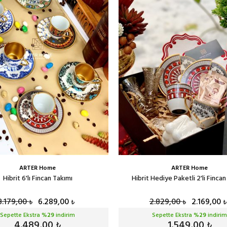
ARTER Home
ARTER Home
Hibrit 6'lı Fincan Takımı
Hibrit Hediye Paketli 2'li Finca
8.179,00
6.289,00
2.829,00
2.169,00
₺
₺
₺
₺
Sepette Ekstra %
29
indirim
Sepette Ekstra %
29
indirim
4.489,00
1.549,00
₺
₺