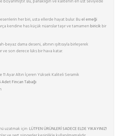
e boyanmıştır. Bu, parlaklığın ve kalitenin en üst seviyede
senlerin her biri, usta ellerde hayat bulur. Bu
el emeği
arça kendine has küçük nüanslar taşır ve tamamen
biricik
bir
h-beyaz dama deseni, altının ışıltısıyla birleşerek
 ve son derece lüks bir hava katar.
 11 Ayar Altın İçeren Yüksek Kaliteli Seramik
6 Adet Fincan Tabağı
m
nü uzatmak için:
LÜTFEN ÜRÜNLERİ SADECE ELDE YIKAYINIZ!
nlar ve sert süngerler kesinlikle kullanılmamalıdır.