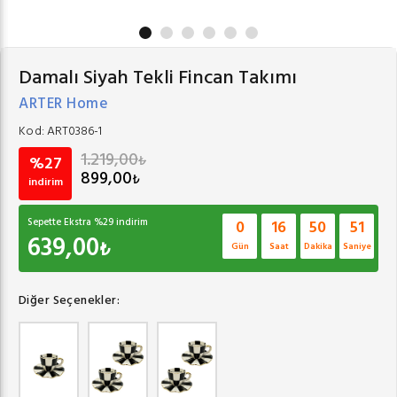
Damalı Siyah Tekli Fincan Takımı
ARTER Home
Kod:
ART0386-1
1.219,00
₺
%27
899,00
₺
indirim
Sepette Ekstra %
29
indirim
0
16
50
50
639,00
₺
Gün
Saat
Dakika
Saniye
Diğer Seçenekler: