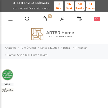
SEPETTE EKSTRA
İNDİRİMLER
0
16
50
50
Gün
Saat
Dakika
Saniye
1.500₺ ÜZERİ ÜCRETSİZ KARGO
0
Anasayfa
Tüm Ürünler
Sofra & Mutfak
Bardak
Fincanlar
Damalı Siyah Tekli Fincan Takımı