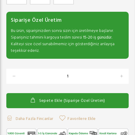
Siparişe Özel Üretim
Bu ürün, siparişinizden sonra sizin için üretilmeye başlanır.
Siparişiniz tahmini kargoya teslim süresi
15-20 iş günüdür.
Kaliteyi size özel sunabilmemiz için gösterdiğiniz anlayışa
teşekkür ederiz.
Sepete Ekle (Siparişe Özel Üretim)
Daha Fazla Fincanlar
Favorilere Ekle