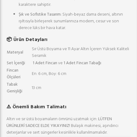
karaktere sahiptir.
Şık ve Sofistike Tasarım:
Siyah-beyaz dama deseni, altının
ışıltısıyla birleşerek sunumlarınıza modern, cesur ve son
derece lüks bir hava katar.
📦 Ürün Detayları
Sır Üstü Boyama ve 11 Ayar Altın İçeren Yüksek Kaliteli
Materyal
Seramik
Set İçeriği
1 Adet Fincan
ve
1 Adet Fincan Tabağı
Fincan
En: 6 cm, Boy: 6 cm
Ölçüleri
Tabak
13 cm
Genişliği
⚠️ Önemli Bakım Talimatı
Altın ve sır üstü boyamaların ömrünü uzatmak için:
LÜTFEN
ÜRÜNLERİ SADECE ELDE YIKAYINIZ!
Bulaşık makinesi, aşındırıcı
deterjanlar ve sert süngerler kesinlikle kullanılmamalıdır.