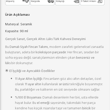
Ürün Açıklaması
Materyal:
Seramik
Kapasite:
90 ml
Gerçek Sanat, Gerçek Altın: Lüks Türk Kahvesi Deneyimi
Bu
Damalı Siyah Fincan Takımı
, modern zarafeti geleneksel zanaatla
buluşturan, adeta bir
koleksiyon parçasıdır
. Her fincan, sıradan bir
sofra eşyası değil; sanatçılarımızın elinden çıkan
benzersiz ve
lüks
bir dokunuştur.
🌟 El İşçiliği ve Ayrıcalıklı Özellikler
11 Ayar Altın İşçiliği:
Fincanların göz alıcı altın detayları, özel
olarak
11 ayar altın
kullanılarak
sır üstü
tekniğiyle boyanmıştır.
Bu, parlaklığın ve kalitenin en üst seviyede olmasını sağlar.
%100 El Boyaması:
Damalı desenlerin her biri, usta ellerde
hayat bulur. Bu
el emeği
sayesinde, takımdaki her parça
kendine has küçük nüanslar taşır ve tamamen
biricik
bir