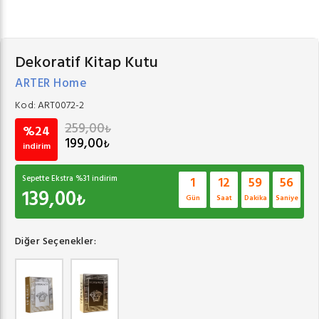
Dekoratif Kitap Kutu
ARTER Home
Kod:
ART0072-2
259,00
₺
%24
199,00
₺
indirim
Sepette Ekstra %
31
indirim
1
12
59
55
139,00
₺
Gün
Saat
Dakika
Saniye
Diğer Seçenekler: