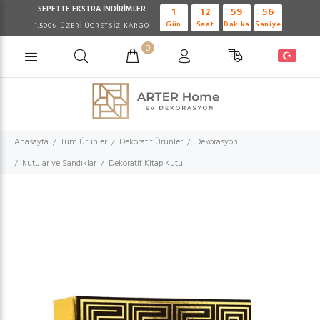
SEPETTE EKSTRA
İNDİRİMLER
1
12
59
55
Gün
Saat
Dakika
Saniye
1.500₺ ÜZERİ ÜCRETSİZ KARGO
0
Anasayfa
Tüm Ürünler
Dekoratif Ürünler
Dekorasyon
Kutular ve Sandıklar
Dekoratif Kitap Kutu