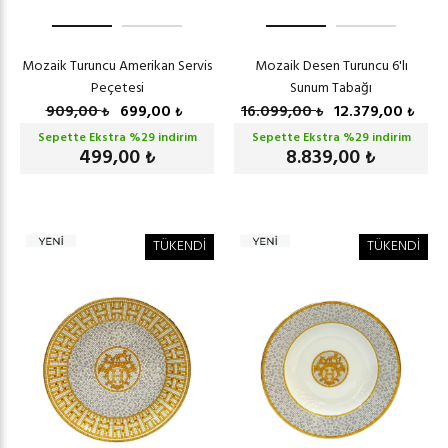
Mozaik Turuncu Amerikan Servis
Mozaik Desen Turuncu 6'lı
Peçetesi
Sunum Tabağı
909,00
699,00
16.099,00
12.379,00
₺
₺
₺
₺
Sepette Ekstra %
29
indirim
Sepette Ekstra %
29
indirim
499,00
8.839,00
₺
₺
TÜKENDİ
TÜKENDİ