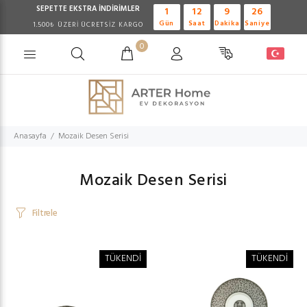
SEPETTE EKSTRA
İNDİRİMLER
1
12
9
25
Gün
Saat
Dakika
Saniye
1.500₺ ÜZERİ ÜCRETSİZ KARGO
0
Anasayfa
Mozaik Desen Serisi
Mozaik Desen Serisi
Filtrele
TÜKENDİ
TÜKENDİ