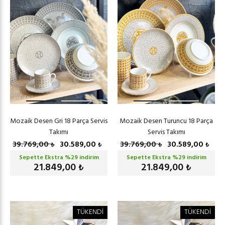
Mozaik Desen Gri 18 Parça Servis
Mozaik Desen Turuncu 18 Parça
Takımı
Servis Takımı
39.769,00
30.589,00
39.769,00
30.589,00
₺
₺
₺
₺
Sepette Ekstra %
29
indirim
Sepette Ekstra %
29
indirim
21.849,00
21.849,00
₺
₺
TÜKENDİ
TÜKENDİ