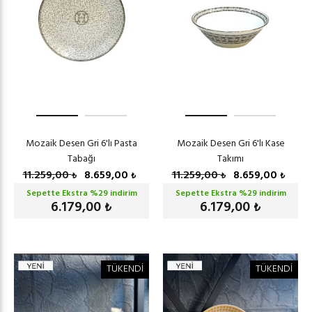
Mozaik Desen Gri 6'lı Pasta
Mozaik Desen Gri 6'lı Kase
Tabağı
Takımı
11.259,00
8.659,00
11.259,00
8.659,00
₺
₺
₺
₺
Sepette Ekstra %
29
indirim
Sepette Ekstra %
29
indirim
6.179,00
6.179,00
₺
₺
TÜKENDİ
TÜKENDİ