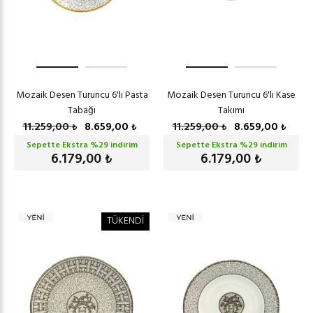
Mozaik Desen Turuncu 6'lı Pasta
Mozaik Desen Turuncu 6'lı Kase
Tabağı
Takımı
11.259,00
8.659,00
11.259,00
8.659,00
₺
₺
₺
₺
Sepette Ekstra %
29
indirim
Sepette Ekstra %
29
indirim
6.179,00
6.179,00
₺
₺
TÜKENDİ