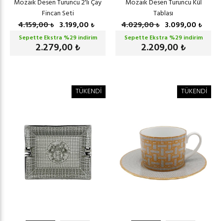
Mozaik Desen Turuncu 2'li Çay
Mozaik Desen Turuncu Kül
Fincan Seti
Tablası
4.159,00
3.199,00
4.029,00
3.099,00
₺
₺
₺
₺
Sepette Ekstra %
29
indirim
Sepette Ekstra %
29
indirim
2.279,00
2.209,00
₺
₺
TÜKENDİ
TÜKENDİ