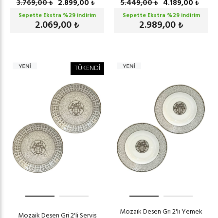
3.769,00
2.899,00
5.449,00
4.189,00
₺
₺
₺
₺
Sepette Ekstra %
29
indirim
Sepette Ekstra %
29
indirim
2.069,00
2.989,00
₺
₺
TÜKENDİ
Mozaik Desen Gri 2'li Yemek
Mozaik Desen Gri 2'li Servis