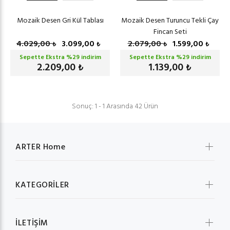
Mozaik Desen Gri Kül Tablası
Mozaik Desen Turuncu Tekli Çay
Fincan Seti
4.029,00
3.099,00
2.079,00
1.599,00
₺
₺
₺
₺
Sepette Ekstra %
29
indirim
Sepette Ekstra %
29
indirim
2.209,00
1.139,00
₺
₺
Sonuç: 1 - 1 Arasında 42 Ürün
ARTER Home
KATEGORİLER
İLETİŞİM