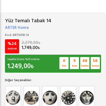
Yüz Temalı Tabak 14
ARTER Home
Kod:
ART0018-14
2.279,00
₺
%24
1.749,00
₺
indirim
Sepette Ekstra %
29
indirim
0
9
48
57
1.249,00
₺
Gün
Saat
Dakika
Saniye
Diğer Seçenekler: