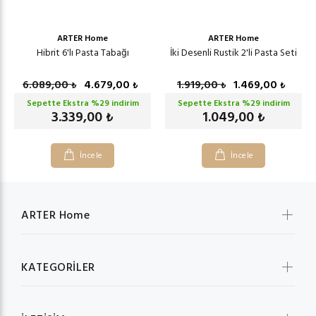
ARTER Home
ARTER Home
Hibrit 6'lı Pasta Tabağı
İki Desenli Rustik 2'li Pasta Seti
6.089,00
4.679,00
1.919,00
1.469,00
₺
₺
₺
₺
Sepette Ekstra %
29
indirim
Sepette Ekstra %
29
indirim
3.339,00
1.049,00
₺
₺
İncele
İncele
ARTER Home
KATEGORİLER