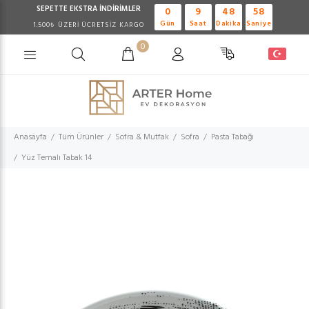
SEPETTE EKSTRA
İNDİRİMLER
0
9
48
57
Gün
Saat
Dakika
Saniye
1.500₺ ÜZERİ ÜCRETSİZ KARGO
0
Anasayfa
Tüm Ürünler
Sofra & Mutfak
Sofra
Pasta Tabağı
Yüz Temalı Tabak 14