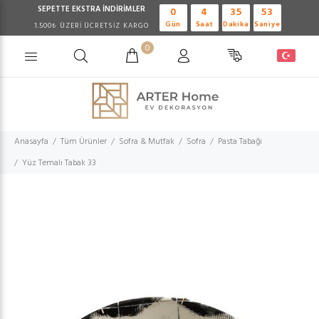
SEPETTE EKSTRA
İNDİRİMLER
0
4
35
53
Gün
Saat
Dakika
Saniye
1.500₺ ÜZERİ ÜCRETSİZ KARGO
0
Anasayfa
Tüm Ürünler
Sofra & Mutfak
Sofra
Pasta Tabağı
Yüz Temalı Tabak 33