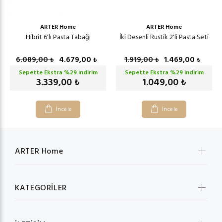
ARTER Home
ARTER Home
Hibrit 6'lı Pasta Tabağı
İki Desenli Rustik 2'li Pasta Seti
6.089,00
4.679,00
1.919,00
1.469,00
₺
₺
₺
₺
Sepette Ekstra %
29
indirim
Sepette Ekstra %
29
indirim
3.339,00
1.049,00
₺
₺
İncele
İncele
ARTER Home
KATEGORİLER