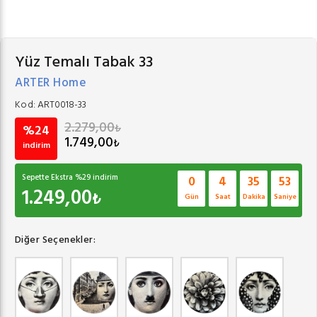
Yüz Temalı Tabak 33
ARTER Home
Kod:
ART0018-33
2.279,00
₺
%24
1.749,00
₺
indirim
Sepette Ekstra %
29
indirim
0
4
35
53
1.249,00
₺
Gün
Saat
Dakika
Saniye
Diğer Seçenekler: