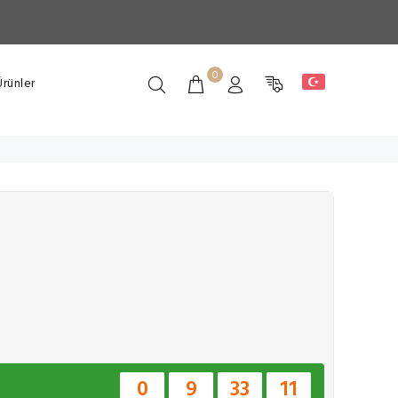
0
rünler
0
9
33
10