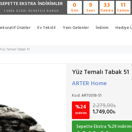
SEPETTE EKSTRA
İNDİRİMLER
0
9
33
10
Gün
Saat
Dakika
Saniye
1.500₺ ÜZERİ ÜCRETSİZ KARGO
ekoratif Ürünler
Ev Tekstil
Yeni Gelenler
İndirim
Hediye Ü
Yüz Temalı Tabak 51
Yüz Temalı Tabak 51
ARTER Home
Kod:
ART0018-51
2.279,00
₺
%24
1.749,00
₺
indirim
Sepette Ekstra %
29
indirim