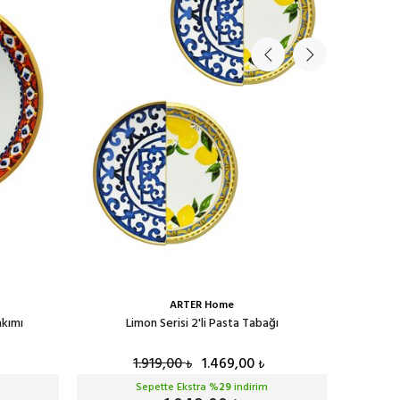
ARTER Home
akımı
Limon Serisi 2'li Pasta Tabağı
L
1.919,00
1.469,00
₺
₺
Sepette Ekstra %
29
indirim