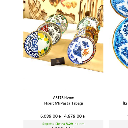
ARTER Home
ağı
Hibrit 6'lı Pasta Tabağı
İki
6.089,00
4.679,00
₺
₺
Sepette Ekstra %
29
indirim