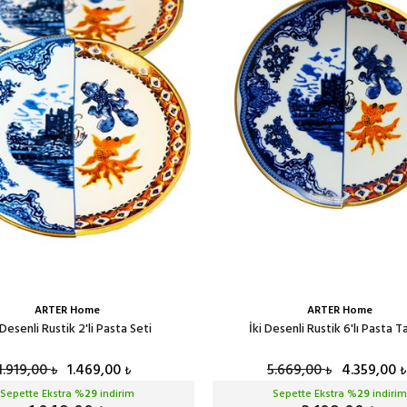
ARTER Home
ARTER Home
 Desenli Rustik 2'li Pasta Seti
İki Desenli Rustik 6'lı Pasta T
1.919,00
1.469,00
5.669,00
4.359,00
₺
₺
₺
₺
Sepette Ekstra %
29
indirim
Sepette Ekstra %
29
indirim