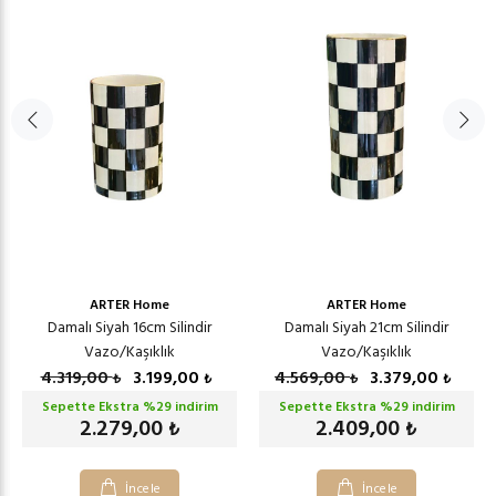
ARTER Home
ARTER Home
Damalı Siyah 16cm Silindir
Damalı Siyah 21cm Silindir
Vazo/Kaşıklık
Vazo/Kaşıklık
4.319,00
3.199,00
4.569,00
3.379,00
₺
₺
₺
₺
Sepette Ekstra %
29
indirim
Sepette Ekstra %
29
indirim
2.279,00
2.409,00
₺
₺
İncele
İncele