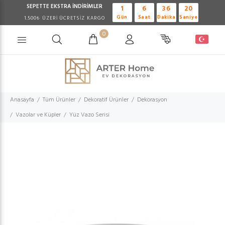
SEPETTE EKSTRA
İNDİRİMLER
1
6
36
20
Gün
Saat
Dakika
Saniye
1.500₺ ÜZERİ ÜCRETSİZ KARGO
0
Anasayfa
Tüm Ürünler
Dekoratif Ürünler
Dekorasyon
Vazolar ve Küpler
Yüz Vazo Serisi