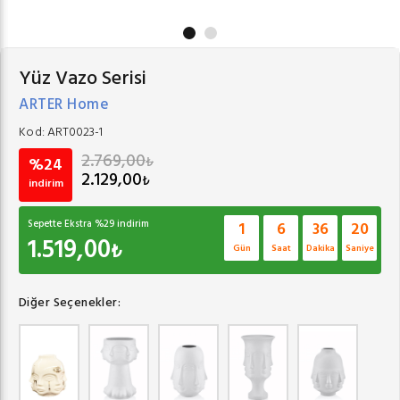
Yüz Vazo Serisi
ARTER Home
Kod:
ART0023-1
2.769,00
₺
%24
2.129,00
₺
indirim
Sepette Ekstra %
29
indirim
1
6
36
20
1.519,00
₺
Gün
Saat
Dakika
Saniye
Diğer Seçenekler: