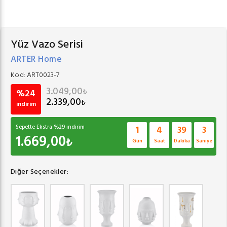
Yüz Vazo Serisi
ARTER Home
Kod:
ART0023-7
3.049,00
₺
%24
2.339,00
₺
indirim
Sepette Ekstra %
29
indirim
1
4
39
2
1.669,00
₺
Gün
Saat
Dakika
Saniye
Diğer Seçenekler: