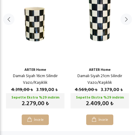
ARTER Home
ARTER Home
Damalı Siyah 16cm Silindir
Damalı Siyah 21cm Silindir
Vazo/Kaşıklık
Vazo/Kaşıklık
4.319,00
3.199,00
4.569,00
3.379,00
₺
₺
₺
₺
Sepette Ekstra %
29
indirim
Sepette Ekstra %
29
indirim
2.279,00
2.409,00
₺
₺
İncele
İncele