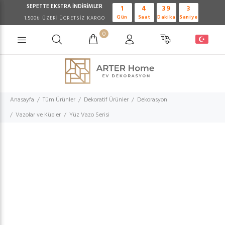
SEPETTE EKSTRA
İNDİRİMLER
1
4
39
2
Gün
Saat
Dakika
Saniye
1.500₺ ÜZERİ ÜCRETSİZ KARGO
0
Anasayfa
Tüm Ürünler
Dekoratif Ürünler
Dekorasyon
Vazolar ve Küpler
Yüz Vazo Serisi